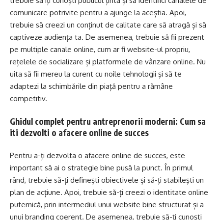
trebuie să îți cunoști publicul țintă și să identifici canalele de
comunicare potrivite pentru a ajunge la aceștia. Apoi,
trebuie să creezi un conținut de calitate care să atragă și să
captiveze audiența ta. De asemenea, trebuie să fii prezent
pe multiple canale online, cum ar fi website-ul propriu,
rețelele de socializare și platformele de vânzare online. Nu
uita să fii mereu la curent cu noile tehnologii și să te
adaptezi la schimbările din piață pentru a rămâne
competitiv.
Ghidul complet pentru antreprenorii moderni: Cum sa
iti dezvolti o afacere online de succes
Pentru a-ți dezvolta o afacere online de succes, este
important să ai o strategie bine pusă la punct. În primul
rând, trebuie să-ți definești obiectivele și să-ți stabilești un
plan de acțiune. Apoi, trebuie să-ți creezi o identitate online
puternică, prin intermediul unui website bine structurat și a
unui branding coerent. De asemenea, trebuie să-ți cunoști