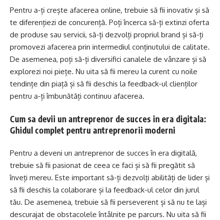
Pentru a-ți crește afacerea online, trebuie să fii inovativ și să
te diferențiezi de concurență. Poți încerca să-ți extinzi oferta
de produse sau servicii, să-ți dezvolți propriul brand și să-ți
promovezi afacerea prin intermediul conținutului de calitate.
De asemenea, poți să-ți diversifici canalele de vânzare și să
explorezi noi piețe. Nu uita să fii mereu la curent cu noile
tendințe din piață și să fii deschis la feedback-ul clienților
pentru a-ți îmbunătăți continuu afacerea.
Cum sa devii un antreprenor de succes in era digitala:
Ghidul complet pentru antreprenorii moderni
Pentru a deveni un antreprenor de succes în era digitală,
trebuie să fii pasionat de ceea ce faci și să fii pregătit să
înveți mereu. Este important să-ți dezvolți abilități de lider și
să fii deschis la colaborare și la feedback-ul celor din jurul
tău. De asemenea, trebuie să fii perseverent și să nu te lași
descurajat de obstacolele întâlnite pe parcurs. Nu uita să fii