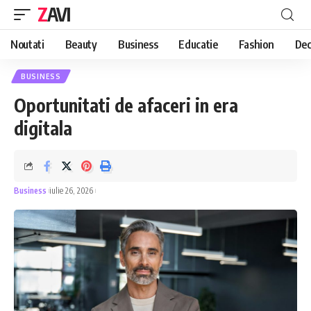
ZAVI
Noutati
Beauty
Business
Educatie
Fashion
Dec
BUSINESS
Oportunitati de afaceri in era
digitala
Business
iulie 26, 2026