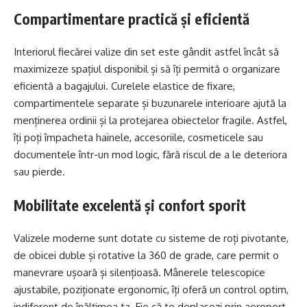
Compartimentare practică și eficientă
Interiorul fiecărei valize din set este gândit astfel încât să
maximizeze spațiul disponibil și să îți permită o organizare
eficientă a bagajului. Curelele elastice de fixare,
compartimentele separate și buzunarele interioare ajută la
menținerea ordinii și la protejarea obiectelor fragile. Astfel,
îți poți împacheta hainele, accesoriile, cosmeticele sau
documentele într-un mod logic, fără riscul de a le deteriora
sau pierde.
Mobilitate excelentă și confort sporit
Valizele moderne sunt dotate cu sisteme de roți pivotante,
de obicei duble și rotative la 360 de grade, care permit o
manevrare ușoară și silențioasă. Mânerele telescopice
ajustabile, poziționate ergonomic, îți oferă un control optim,
indiferent de înălțimea ta. Fie că te deplasezi prin aeroport,