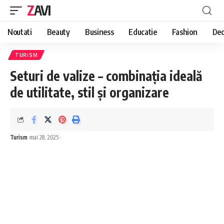
ZAVI
Noutati
Beauty
Business
Educatie
Fashion
Dec
TURISM
Seturi de valize – combinația ideală
de utilitate, stil și organizare
Turism
mai 28, 2025