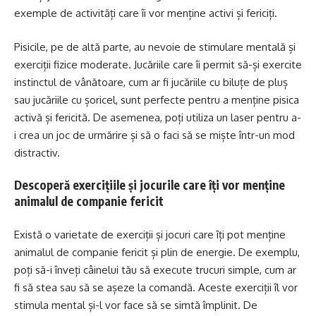
exemple de activități care îi vor menține activi și fericiți.
Pisicile, pe de altă parte, au nevoie de stimulare mentală și
exerciții fizice moderate. Jucăriile care îi permit să-și exercite
instinctul de vânătoare, cum ar fi jucăriile cu biluțe de pluș
sau jucăriile cu șoricel, sunt perfecte pentru a menține pisica
activă și fericită. De asemenea, poți utiliza un laser pentru a-
i crea un joc de urmărire și să o faci să se miște într-un mod
distractiv.
Descoperă exercițiile și jocurile care îți vor menține
animalul de companie fericit
Există o varietate de exerciții și jocuri care îți pot menține
animalul de companie fericit și plin de energie. De exemplu,
poți să-i înveți câinelui tău să execute trucuri simple, cum ar
fi să stea sau să se așeze la comandă. Aceste exerciții îl vor
stimula mental și-l vor face să se simtă împlinit. De