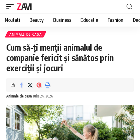
ZAVI
Noutati
Beauty
Business
Educatie
Fashion
Dec
ANIMALE DE CASA
Cum să-ți menții animalul de
companie fericit și sănătos prin
exerciții și jocuri
Animale de casa
iulie 24, 2026