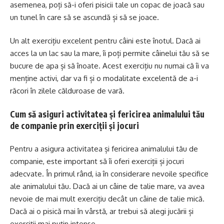
asemenea, poți să-i oferi pisicii tale un copac de joacă sau
un tunel în care să se ascundă și să se joace.
Un alt exercițiu excelent pentru câini este înotul. Dacă ai
acces la un lac sau la mare, îi poți permite câinelui tău să se
bucure de apa și să înoate. Acest exercițiu nu numai că îi va
menține activi, dar va fi și o modalitate excelentă de a-i
răcori în zilele călduroase de vară.
Cum să asiguri activitatea și fericirea animalului tău
de companie prin exerciții și jocuri
Pentru a asigura activitatea și fericirea animalului tău de
companie, este important să îi oferi exerciții și jocuri
adecvate. În primul rând, ia în considerare nevoile specifice
ale animalului tău. Dacă ai un câine de talie mare, va avea
nevoie de mai mult exercițiu decât un câine de talie mică.
Dacă ai o pisică mai în vârstă, ar trebui să alegi jucării și
exerciții mai puțin intense.